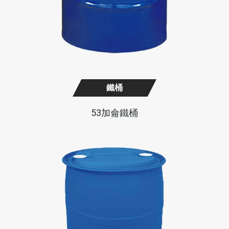
鐵桶
53加侖鐵桶