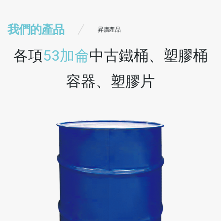
我們的產品
昇廣產品
各項
53加侖
中古鐵桶、塑膠桶
容器、塑膠片