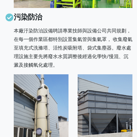
污染防治
本廠汙染防治設備聘請專業技師與設備公司共同規劃，
在每一個作業區都特別設置集氣管與集氣罩， 收集廢氣
至填充式洗滌塔、活性炭吸附塔、袋式集塵器。廢水處
理設施主要先將廢水水質調整後經過化學快/慢混、沉
澱及接觸氧化處理。